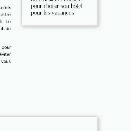
pour choisir son hôtel
erné.
pour les vacances
ettre
i. Le
nt de
s pour
éviter
s vous