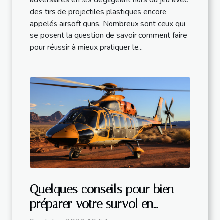
adversaires en les dégageant hors du jeu avec
des tirs de projectiles plastiques encore
appelés airsoft guns. Nombreux sont ceux qui
se posent la question de savoir comment faire
pour réussir à mieux pratiquer le...
Quelques conseils pour bien
préparer votre survol en
hélicoptère dans le Grand