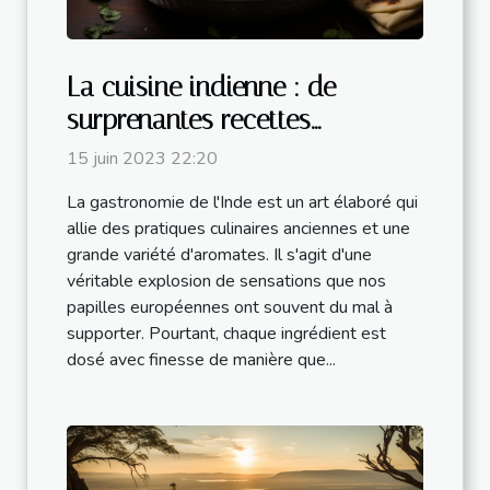
La cuisine indienne : de
surprenantes recettes
appétissantes et bienfaitrices
15 juin 2023 22:20
pour la santé
La gastronomie de l'Inde est un art élaboré qui
allie des pratiques culinaires anciennes et une
grande variété d'aromates. Il s'agit d'une
véritable explosion de sensations que nos
papilles européennes ont souvent du mal à
supporter. Pourtant, chaque ingrédient est
dosé avec finesse de manière que...