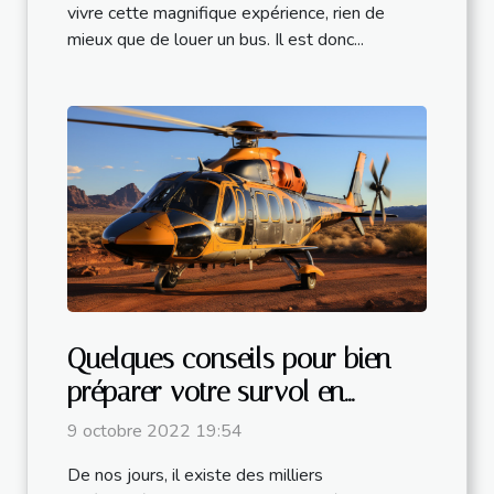
vivre cette magnifique expérience, rien de
mieux que de louer un bus. Il est donc...
Quelques conseils pour bien
préparer votre survol en
hélicoptère dans le Grand
9 octobre 2022 19:54
Canyon
De nos jours, il existe des milliers