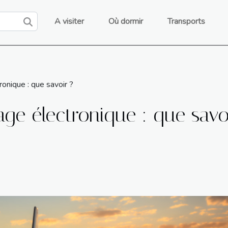
A visiter
Où dormir
Transports
onique : que savoir ?
age électronique : que savo