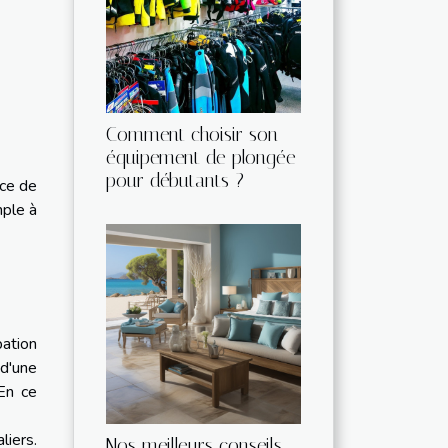
Comment choisir son
équipement de plongée
pour débutants ?
ace de
mple à
ation
 d'une
En ce
liers.
Nos meilleurs conseils