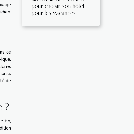
voyage
pour choisir son hôtel
adien.
pour les vacances
ans ce
ique,
orre,
anie.
ité de
e ?
e fin,
dition