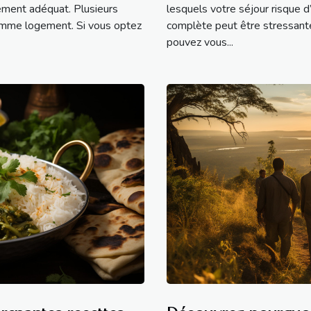
ement adéquat. Plusieurs
lesquels votre séjour risque d’
omme logement. Si vous optez
complète peut être stressante
pouvez vous...